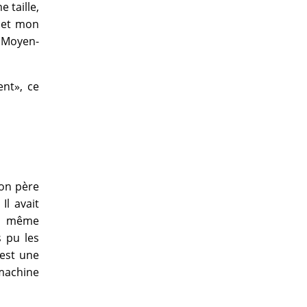
 taille,
, et mon
 Moyen-
ent», ce
mon père
Il avait
ai même
s pu les
'est une
«machine