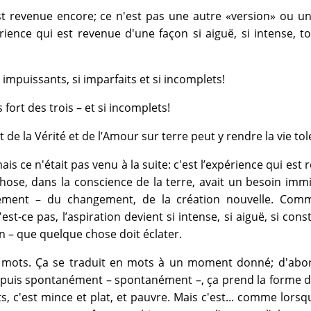
 revenue encore; ce n'est pas une autre «version» ou un
érience qui est revenue d'une façon si aiguë, si intense, t
impuissants, si imparfaits et si incomplets!
 fort des trois – et si incomplets!
de la Vérité et de l’Amour sur terre peut y rendre la vie tol
s ce n'était pas venu à la suite: c'est l’expérience qui est 
ose, dans la conscience de la terre, avait un besoin imm
ement – du changement, de la création nouvelle. Comm
est-ce pas, l’aspiration devient si intense, si aiguë, si const
n – que quelque chose doit éclater.
 mots. Ça se traduit en mots à un moment donné; d'abord
ce, puis spontanément – spontanément –, ça prend la forme 
ts, c'est mince et plat, et pauvre. Mais c'est... comme lorsq