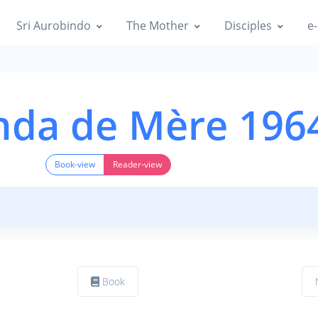
Sri Aurobindo
The Mother
Disciples
e-
nda de Mère 196
Book-view
Reader-view
Book