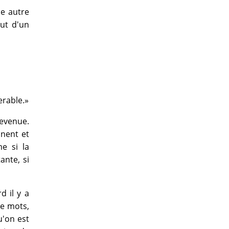
e autre
out d'un
erable.»
revenue.
inent et
e si la
ante, si
 il y a
de mots,
u'on est