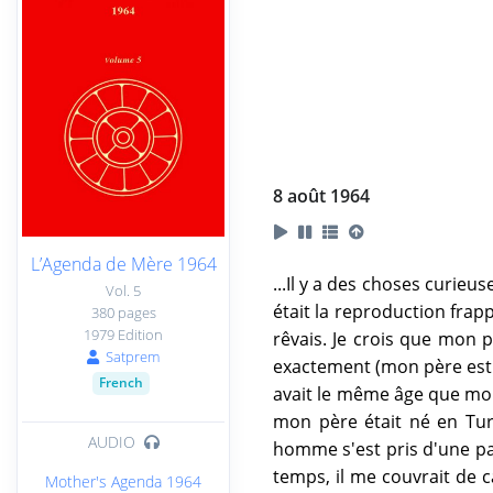
8 août 1964
L’Agenda de Mère 1964
...Il y a des choses curieu
Vol. 5
était la reproduction fra
380 pages
1979 Edition
rêvais. Je crois que mon p
Satprem
exactement (mon père est m
French
avait le même âge que mon
mon père était né en Turq
AUDIO
homme s'est pris d'une pas
temps, il me couvrait de c
Mother's Agenda 1964