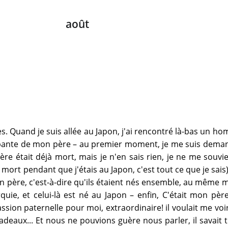
août
ses. Quand je suis allée au Japon, j'ai rencontré là-bas un h
ppante de mon père – au premier moment, je me suis deman
ère était déjà mort, mais je n'en sais rien, je ne me souvi
ort pendant que j'étais au Japon, c'est tout ce que je sais).
 père, c'est-à-dire qu'ils étaient nés ensemble, au même
uie, et celui-là est né au Japon – enfin, C'était mon père
sion paternelle pour moi, extraordinaire! il voulait me voir
adeaux... Et nous ne pouvions guère nous parler, il savait 