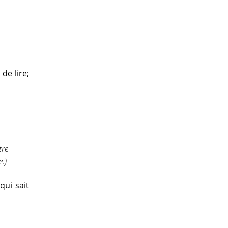
de lire;
tre
:)
qui sait