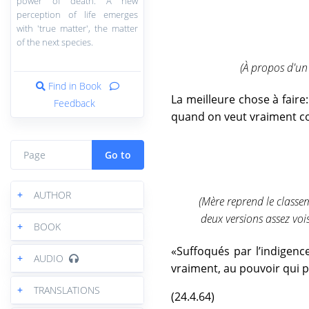
power of death. A new
perception of life emerges
with 'true matter', the matter
of the next species.
(À propos d'un 
Find in Book
La meilleure chose à faire
Feedback
quand on veut vraiment com
Go to
+
AUTHOR
(Mère reprend le classem
deux versions assez voi
+
BOOK
«Suffoqués par l’indigenc
+
AUDIO
vraiment, au pouvoir qui p
+
TRANSLATIONS
(24.4.64)