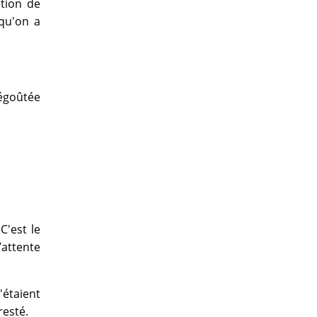
ction de
 qu'on a
dégoûtée
C'est le
’attente
'étaient
resté.