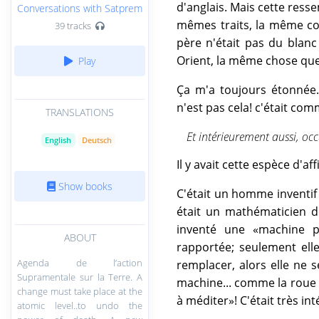
d'anglais. Mais cette resse
Conversations with Satprem
mêmes traits, la même cou
39 tracks
père n'était pas du bla
Orient, la même chose que
Play
Ça m'a toujours étonnée. 
n'est pas cela! c'était com
TRANSLATIONS
Et intérieurement aussi, oc
English
Deutsch
Il y avait cette espèce d'aff
Show books
C'était un homme inventif 
était un mathématicien de
inventé une «machine po
ABOUT
rapportée; seulement elle
Agenda de l’action
remplacer, alors elle ne s
Supramentale sur la Terre. A
machine... comme la roue 
change must take place at the
à méditer»! C'était très int
atomic level..to undo the