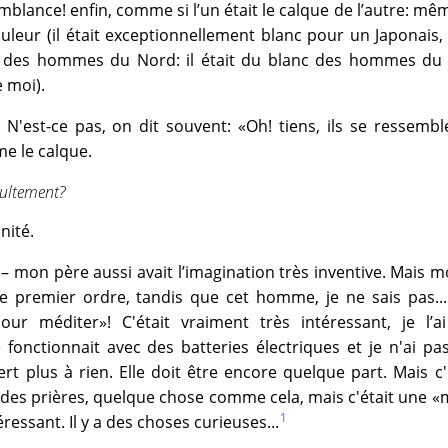
mblance! enfin, comme si l’un était le calque de l’autre: même
leur (il était exceptionnellement blanc pour un Japonais
nc des hommes du Nord: il était du blanc des hommes du
 moi).
N'est-ce pas, on dit souvent: «Oh! tiens, ils se ressembl
me le calque.
cultement?
inité.
– mon père aussi avait l’imagination très inventive. Mais 
 premier ordre, tandis que cet homme, je ne sais pas... 
ur méditer»! C'était vraiment très intéressant, je l’
 fonctionnait avec des batteries électriques et je n'ai pa
ert plus à rien. Elle doit être encore quelque part. Mais c
des prières, quelque chose comme cela, mais c'était une 
1
éressant. Il y a des choses curieuses...