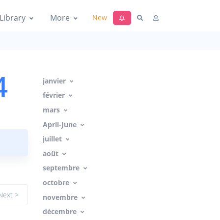
Library
More
New
4
janvier
février
mars
April-June
juillet
août
septembre
octobre
Next >
novembre
décembre