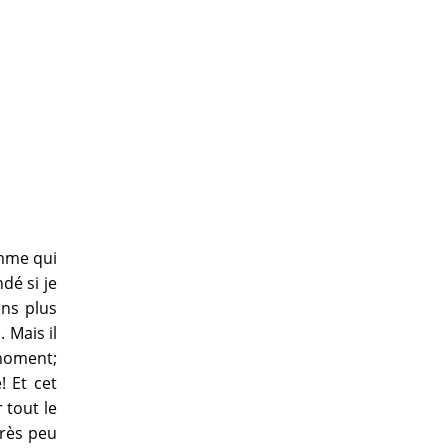
omme qui
dé si je
ens plus
 Mais il
 moment;
! Et cet
 tout le
très peu