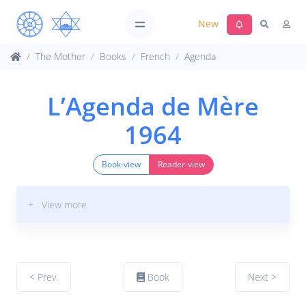
New
The Mother
Books
French
Agenda
L’Agenda de Mère
1964
Book-view
Reader-view
+ View more
< Prev.
Book
Next >