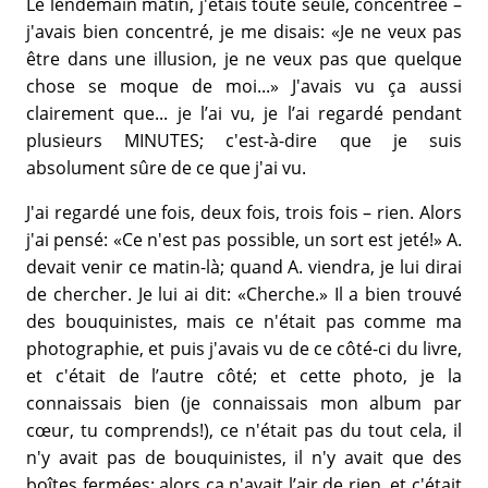
Le lendemain matin, j'étais toute seule, concentrée –
j'avais bien concentré, je me disais: «Je ne veux pas
être dans une illusion, je ne veux pas que quelque
chose se moque de moi...» J'avais vu ça aussi
clairement que... je l’ai vu, je l’ai regardé pendant
plusieurs MINUTES; c'est-à-dire que je suis
absolument sûre de ce que j'ai vu.
J'ai regardé une fois, deux fois, trois fois – rien. Alors
j'ai pensé: «Ce n'est pas possible, un sort est jeté!» A.
devait venir ce matin-là; quand A. viendra, je lui dirai
de chercher. Je lui ai dit: «Cherche.» Il a bien trouvé
des bouquinistes, mais ce n'était pas comme ma
photographie, et puis j'avais vu de ce côté-ci du livre,
et c'était de l’autre côté; et cette photo, je la
connaissais bien (je connaissais mon album par
cœur, tu comprends!), ce n'était pas du tout cela, il
n'y avait pas de bouquinistes, il n'y avait que des
boîtes fermées; alors ça n'avait l’air de rien, et c'était