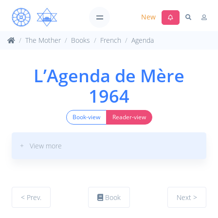
New
The Mother
Books
French
Agenda
L’Agenda de Mère
1964
Book-view
Reader-view
+ View more
< Prev.
Book
Next >