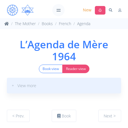
New
The Mother
Books
French
Agenda
L’Agenda de Mère
1964
Book-view
Reader-view
+ View more
< Prev.
Book
Next >