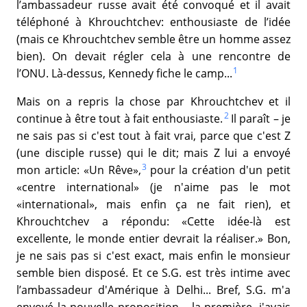
l’ambassadeur russe avait été convoqué et il avait
téléphoné à Khrouchtchev: enthousiaste de l’idée
(mais ce Khrouchtchev semble être un homme assez
bien). On devait régler cela à une rencontre de
1
l’ONU. Là-dessus, Kennedy fiche le camp...
Mais on a repris la chose par Khrouchtchev et il
2
continue à être tout à fait enthousiaste.
Il paraît – je
ne sais pas si c'est tout à fait vrai, parce que c'est Z
(une disciple russe) qui le dit; mais Z lui a envoyé
3
mon article: «Un Rêve»,
pour la création d'un petit
«centre international» (je n'aime pas le mot
«international», mais enfin ça ne fait rien), et
Khrouchtchev a répondu: «Cette idée-là est
excellente, le monde entier devrait la réaliser.» Bon,
je ne sais pas si c'est exact, mais enfin le monsieur
semble bien disposé. Et ce S.G. est très intime avec
l’ambassadeur d'Amérique à Delhi... Bref, S.G. m'a
envoyé la nouvelle proposition – la première, j'avais