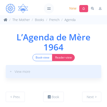
New
The Mother
Books
French
Agenda
L’Agenda de Mère
1964
Book-view
Reader-view
+ View more
< Prev.
Book
Next >