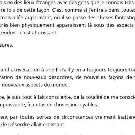
sais en des lieux étranges avec des gens que je connais très 
re fois de cette façon. C'est comme si j'entrais dans toute
amais allée auparavant, où il se passe des choses fantasti
 très bien physiquement apparaissent là sous des aspects
tendus – c'est ahurissant.
eures.
d arrivera-t-on à une fin?» Il y en a toujours-toujours-tou
ration de nouveaux désordres, de nouvelles façons de v
e nouveaux aspects du monde.
ce, je suis tout à fait consciente, de la totalité de ma consci
impuissante, à un tas de choses incroyables.
ment par toutes sortes de circonstances vraiment inatten
le Désordre allait croissant.