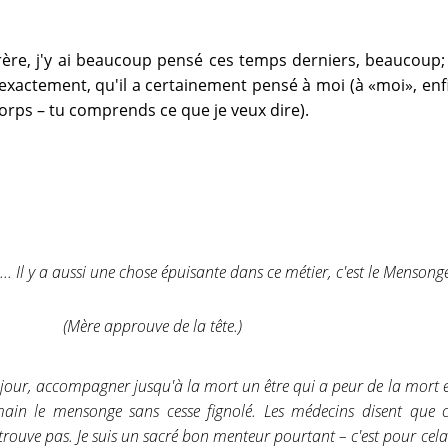
rère, j'y ai beaucoup pensé ces temps derniers, beaucoup; 
 exactement, qu'il a certainement pensé à moi (à «moi», enf
rps – tu comprends ce que je veux dire).
 «... Il y a aussi une chose épuisante dans ce métier, c'est le Mensonge
(Mère approuve de la tête.)
s jour, accompagner jusqu'à la mort un être qui a peur de la mort e
ain le mensonge sans cesse fignolé. Les médecins disent que c'
trouve pas. Je suis un sacré bon menteur pourtant – c'est pour cel