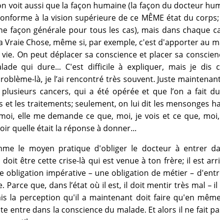
on voit aussi que la façon humaine (la façon du docteur hu
 conforme à la vision supérieure de ce MÊME état du corps;
e façon générale pour tous les cas), mais dans chaque cas
la Vraie Chose, même si, par exemple, c'est d'apporter au m
vie. On peut déplacer sa conscience et placer sa conscie
lade qui dure... C'est difficile à expliquer, mais je dis 
blème-là, je l’ai rencontré très souvent. Juste maintenant, i
plusieurs cancers, qui a été opérée et que l’on a fait d
 et les traitements; seulement, on lui dit les mensonges ha
i, elle me demande ce que, moi, je vois et ce que, moi, 
voir quelle était la réponse à donner...
omme le moyen pratique d'obliger le docteur à entrer d
oit être cette crise-là qui est venue à ton frère; il est arr
 obligation impérative – une obligation de métier – d'ent
arce que, dans l’état où il est, il doit mentir très mal – il d
is la perception qu'il a maintenant doit faire qu'en mêm
 entre dans la conscience du malade. Et alors il ne fait pa