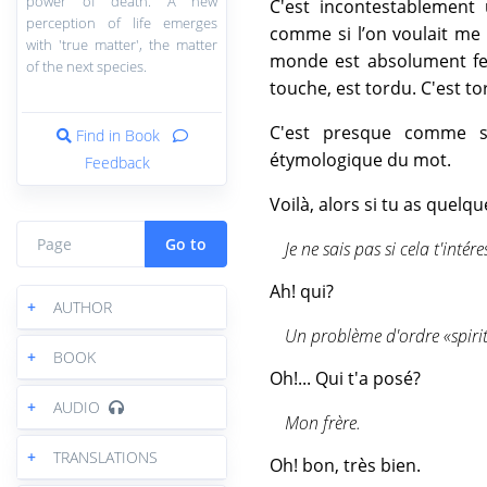
power of death. A new
C'est incontestablement
perception of life emerges
comme si l’on voulait me
with 'true matter', the matter
monde est absolument ferm
of the next species.
touche, est tordu. C'est t
C'est presque comme si
Find in Book
étymologique du mot.
Feedback
Voilà, alors si tu as quel
Go to
Je ne sais pas si cela t'int
Ah! qui?
+
AUTHOR
Un problème d'ordre «spirit
+
BOOK
Oh!... Qui t'a posé?
+
AUDIO
Mon frère.
+
TRANSLATIONS
Oh! bon, très bien.