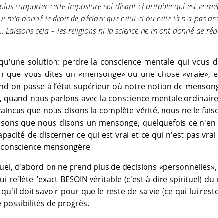
lus supporter cette imposture soi-disant charitable qui est le mé
ui m'a donné le droit de décider que celui-ci ou celle-là n'a pas dro
?... Laissons cela – les religions ni la science ne m'ont donné de ré
 qu'une solution: perdre la conscience mentale qui vous 
on que vous dites un «mensonge» ou une chose «vraie»; e
nd on passe à l’état supérieur où notre notion de menson
ue, quand nous parlons avec la conscience mentale ordinai
ncus que nous disons la complète vérité, nous ne le fais
ons que nous disons un mensonge, quelquefois ce n'en 
pacité de discerner ce qui est vrai et ce qui n'est pas vrai
 conscience mensongère.
equel, d'abord on ne prend plus de décisions «personnelles»,
 reflète l’exact BESOIN véritable (c'est-à-dire spirituel) du
qu'il doit savoir pour que le reste de sa vie (ce qui lui reste
possibilités de progrès.