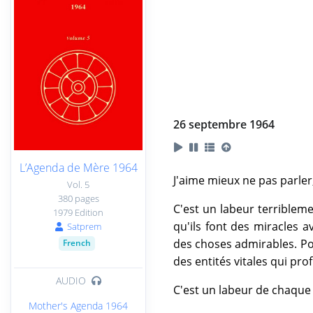
26 septembre 1964
L’Agenda de Mère 1964
J'aime mieux ne pas parler,
Vol. 5
380 pages
C'est un labeur terribleme
1979 Edition
qu'ils font des miracles
Satprem
des choses admirables. Pour
French
des entités vitales qui prof
AUDIO
C'est un labeur de chaque m
Mother's Agenda 1964