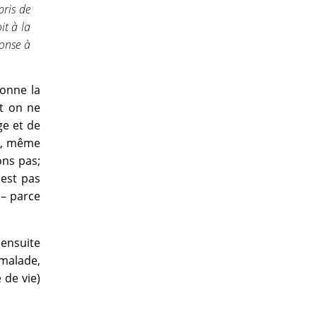
pris de
it à la
ponse à
donne la
t on ne
ge et de
re, même
ons pas;
est pas
 – parce
 ensuite
 malade,
 de vie)