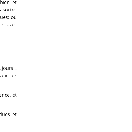
bien, et
s sortes
ques: où
 et avec
jours...
oir les
ence, et
dues et