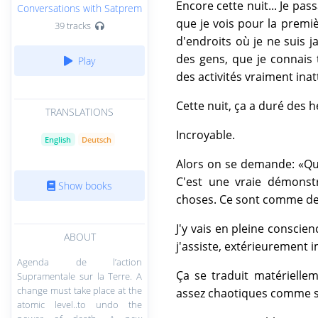
Encore cette nuit... Je pas
Conversations with Satprem
que je vois pour la premiè
39 tracks
d'endroits où je ne suis j
des gens, que je connais
Play
des activités vraiment inat
Cette nuit, ça a duré des h
TRANSLATIONS
Incroyable.
English
Deutsch
Alors on se demande: «Quan
C'est une vraie démonst
Show books
choses. Ce sont comme d
J'y vais en pleine conscien
ABOUT
j'assiste, extérieurement 
Agenda de l’action
Ça se traduit matérielle
Supramentale sur la Terre. A
change must take place at the
assez chaotiques comme si 
atomic level..to undo the