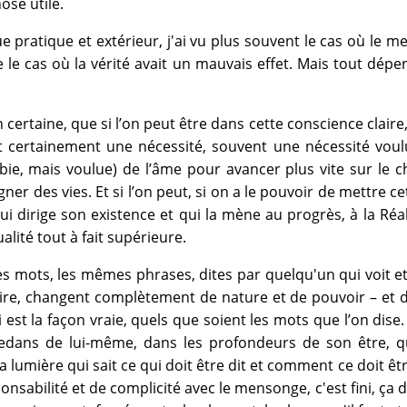
ose utile.
e pratique et extérieur, j'ai vu plus souvent le cas où le 
 le cas où la vérité avait un mauvais effet. Mais tout dépe
n certaine, que si l’on peut être dans cette conscience claire,
it certainement une nécessité, souvent une nécessité vou
ie, mais voulue) de l’âme pour avancer plus vite sur le 
er des vies. Et si l’on peut, si on a le pouvoir de mettre c
ui dirige son existence et qui la mène au progrès, à la Réal
lité tout à fait supérieure.
s mots, les mêmes phrases, dites par quelqu'un qui voit et 
aire, changent complètement de nature et de pouvoir – et d
i est la façon vraie, quels que soient les mots que l’on dise. 
-dedans de lui-même, dans les profondeurs de son être, qu
a lumière qui sait ce qui doit être dit et comment ce doit être
nsabilité et de complicité avec le mensonge, c'est fini, ça d