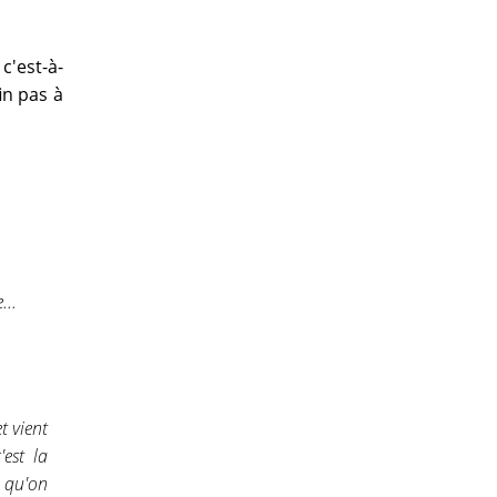
c'est-à-
in pas à
...
t vient
est la
a qu'on