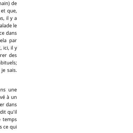
main) de
 et que,
, il y a
alade le
nce dans
cela par
ci, il y
urer des
bituels;
je sais.
ans une
ivé à un
rer dans
it qu'il
e temps
s ce qui