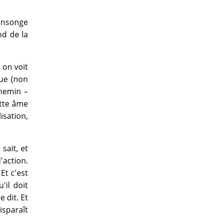
mensonge
nd de la
 on voit
lue (non
chemin –
ette âme
isation,
sait, et
'action.
Et c'est
'il doit
 dit. Et
isparaît