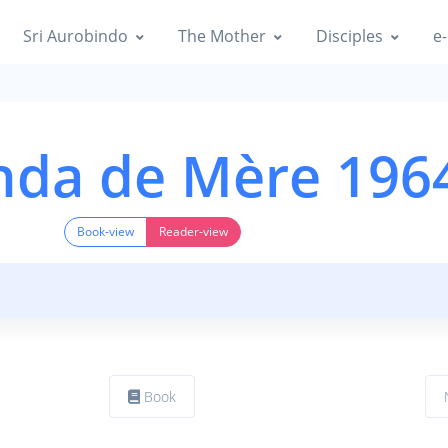
Sri Aurobindo
The Mother
Disciples
e-
nda de Mère 196
Book-view
Reader-view
Book