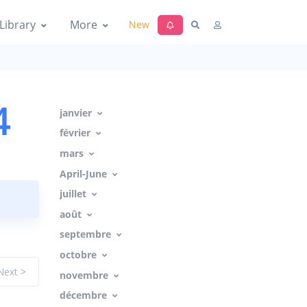
Library
More
New
4
janvier
février
mars
April-June
juillet
août
septembre
octobre
Next >
novembre
décembre