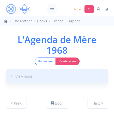
New
The Mother
Books
French
Agenda
L’Agenda de Mère
1968
Book-view
Reader-view
+ View more
< Prev.
Book
Next >