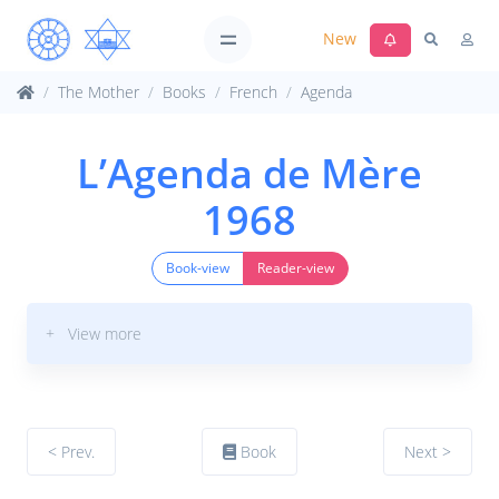
New
The Mother
Books
French
Agenda
L’Agenda de Mère
1968
Book-view
Reader-view
+ View more
< Prev.
Book
Next >