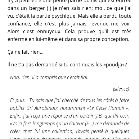
Il y a peut-être une petite partie du fils qui est entrée
dans un berger (!) je n'en sais rien; moi, ce que j'ai
vu, c'était la partie psychique. Mais elle a perdu toute
confiance, elle n'est plus jamais revenue me voir.
Alors c'est ennuyeux. Cela prouve qu'il est très
enfermé en lui-même et dans sa propre conception.
Ça ne fait rien...
Il ne t'a pas demandé si tu continuais les «poudja»?
Non, rien. Il a compris que c'était fini.
(silence)
Et puis... Tu sais que j'ai cherché de tous les côtés à faire
publier Sri Aurobindo: notamment «Le Cycle Humain».
Enfin, j'ai reçu une réponse d'un certain J.B. qui dit ceci:
«Voici fort longtemps qu'un éditeur (F...) me demande de
créer chez lui une collection, l’avais pensé à quelques
livres, surtout étrangers, groupés autour d'un titre du