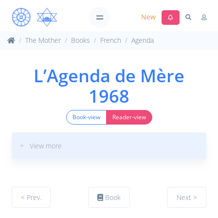
New
The Mother
Books
French
Agenda
L’Agenda de Mère
1968
Book-view
Reader-view
+ View more
< Prev.
Book
Next >