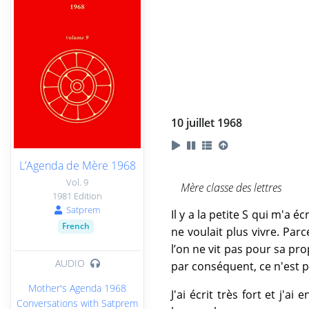
10 juillet 1968
L’Agenda de Mère 1968
Vol. 9
Mère classe des lettres
1981 Edition
Satprem
Il y a la petite S qui m'a é
French
ne voulait plus vivre. Parc
l’on ne vit pas pour sa prop
AUDIO
par conséquent, ce n'est p
Mother's Agenda 1968
J'ai écrit très fort et j'
Conversations with Satprem