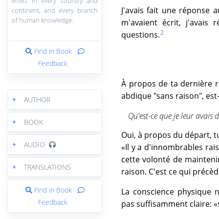
effect in every country and
J'avais fait une réponse a
continent, and every branch
of human knowledge.
m'avaient écrit, j'avais 
2
questions.
Find in Book
Feedback
À propos de ta dernière r
abdique "sans raison", est
+
AUTHOR
Qu'est-ce que je leur avais d
+
BOOK
Oui, à propos du départ, tu
+
AUDIO
«Il y a d'innombrables rai
cette volonté de mainteni
+
TRANSLATIONS
raison. C'est ce qui précè
Find in Book
La conscience physique n
Feedback
pas suffisamment claire: «s