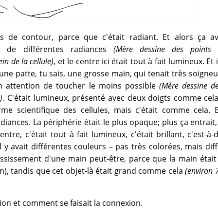
is de contour, parce que c'était radiant. Et alors ça av
es de différentes radiances
(Mère dessine des points
in de la cellule)
, et le centre ici était tout à fait lumineux. Et i
e patte, tu sais, une grosse main, qui tenait très soign
bien attention de toucher le moins possible
(Mère dessine d
)
. C'était lumineux, présenté avec deux doigts comme cela.
rme scientifique des cellules, mais c'était comme cela. 
diances. La périphérie était le plus opaque; plus ça entrait,
ntre, c'était tout à fait lumineux, c'était brillant, c'est-à-
, il y avait différentes couleurs – pas très colorées, mais dif
rossissement d'une main peut-être, parce que la main étai
), tandis que cet objet-là était grand comme cela
(environ 
ion et comment se faisait la connexion.