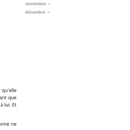
novembre
décembre
t qu'elle
sant que
à lui. Et
sonne ne