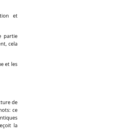
tion et
 partie
nt, cela
e et les
cture de
mots: ce
entiques
eçoit la