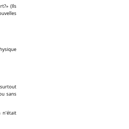
t?» (Ils
ouvelles
physique
 surtout
 ou sans
n'était