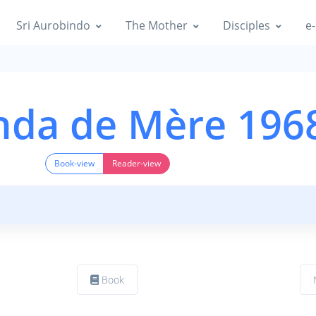
Sri Aurobindo
The Mother
Disciples
e-
nda de Mère 196
Book-view
Reader-view
Book