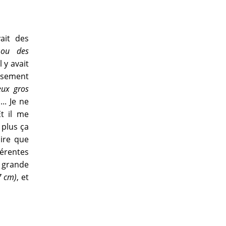
ait des
 ou des
l y avait
eusement
eux gros
.. Je ne
Et il me
 plus ça
dire que
férentes
t grande
7 cm)
, et