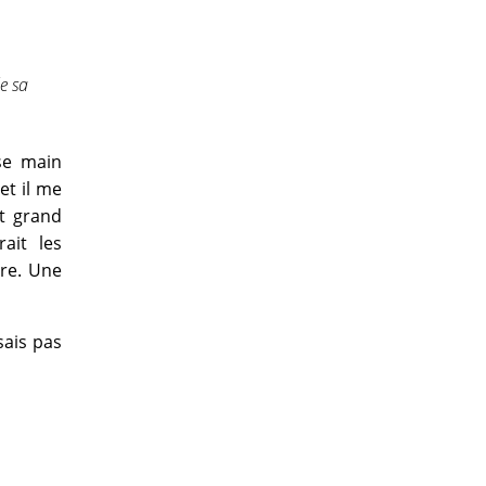
e sa
sse main
et il me
it grand
rait les
tre. Une
sais pas