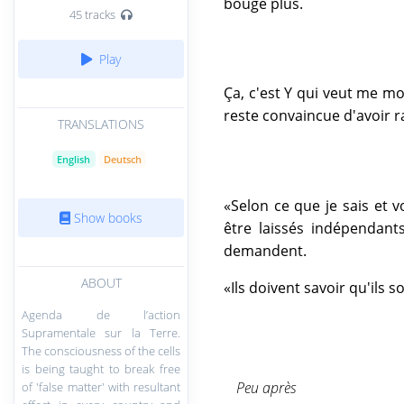
bouge plus.
45 tracks
Play
Ça, c'est Y qui veut me mon
reste convaincue d'avoir r
TRANSLATIONS
English
Deutsch
«Selon ce que je sais et v
Show books
être laissés indépendant
demandent.
ABOUT
«Ils doivent savoir qu'ils 
Agenda de l’action
Supramentale sur la Terre.
The consciousness of the cells
is being taught to break free
Peu après
of 'false matter' with resultant