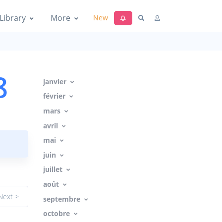
Library
More
New
8
janvier
février
mars
avril
mai
juin
juillet
août
Next >
septembre
octobre