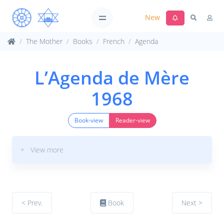
New
The Mother
Books
French
Agenda
L’Agenda de Mère
1968
Book-view
Reader-view
+ View more
< Prev.
Book
Next >