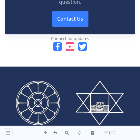
question.
Contact Us
Connect for updates
TOC
This website is a place of peace, harmony and love. It is