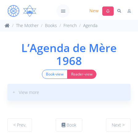
New
The Mother
Books
French
Agenda
L’Agenda de Mère
1968
Book-view
Reader-view
+ View more
< Prev.
Book
Next >