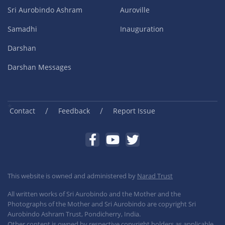
Sri Aurobindo Ashram
Auroville
Samadhi
Inauguration
Darshan
Darshan Messages
/
/
Contact
Feedback
Report Issue
This website is owned and administered by
Narad Trust
All written works of Sri Aurobindo and the Mother and the
Photographs of the Mother and Sri Aurobindo are copyright Sri
Aurobindo Ashram Trust, Pondicherry, India.
Other content is owned by respective copyright holders as applicable.