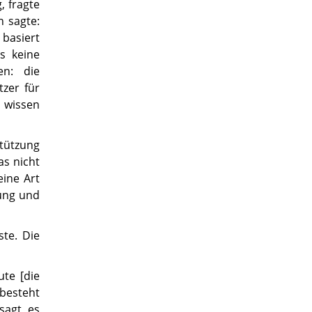
, fragte
h sagte:
basiert
s keine
en: die
tzer für
d wissen
tützung
as nicht
eine Art
ung und
ste. Die
te [die
 besteht
sagt, es