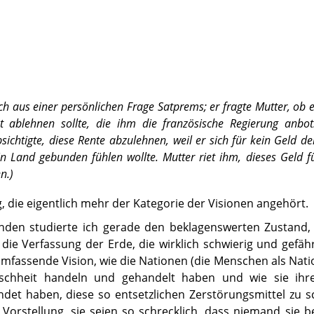
ch aus einer persönlichen Frage Satprems; er fragte Mutter, ob e
 ablehnen sollte, die ihm die französische Regierung anbot
sichtigte, diese Rente abzulehnen, weil er sich für kein Geld de
n Land gebunden fühlen wollte. Mutter riet ihm, dieses Geld f
n.)
, die eigentlich mehr der Kategorie der Visionen angehört.
nden studierte ich gerade den beklagenswerten Zustand,
 die Verfassung der Erde, die wirklich schwierig und gefährl
umfassende Vision, wie die Nationen (die Menschen als Nati
schheit handeln und gehandelt haben und wie sie ihr
det haben, diese so entsetzlichen Zerstörungsmittel zu s
n Vorstellung, sie seien so schrecklich, dass niemand sie 