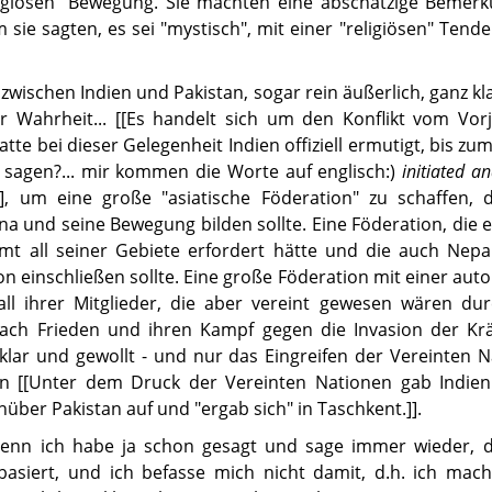
religiösen" Bewegung. Sie machten eine abschätzige Bemer
 sie sagten, es sei "mystisch", mit einer "religiösen" Tend
zwischen Indien und Pakistan, sogar rein äußerlich, ganz kl
 Wahrheit... [[Es handelt sich um den Konflikt vom Vorj
te bei dieser Gelegenheit Indien offiziell ermutigt, bis zum
ch sagen?... mir kommen die Worte auf englisch:)
initiated a
en], um eine große "asiatische Föderation" zu schaffen, 
a und seine Bewegung bilden sollte. Eine Föderation, die 
mt all seiner Gebiete erfordert hätte und die auch Nepal
 einschließen sollte. Eine große Föderation mit einer au
 all ihrer Mitglieder, die aber vereint gewesen wären du
ach Frieden und ihren Kampf gegen die Invasion der Krä
klar und gewollt - und nur das Eingreifen der Vereinten 
en [[Unter dem Druck der Vereinten Nationen gab Indien
nüber Pakistan auf und "ergab sich" in Taschkent.]].
s, denn ich habe ja schon gesagt und sage immer wieder, 
 basiert, und ich befasse mich nicht damit, d.h. ich mac