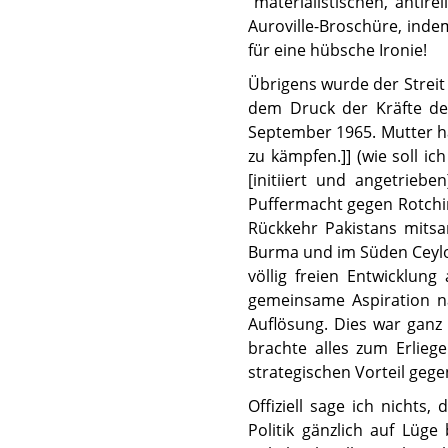
"materialistischen, anti
Auroville-Broschüre, indem
für eine hübsche Ironie!
Übrigens wurde der Streit 
dem Druck der Kräfte der
September 1965. Mutter hat
zu kämpfen.]] (wie soll i
[initiiert und angetrieb
Puffermacht gegen Rotchin
Rückkehr Pakistans mitsa
Burma und im Süden Ceylon
völlig freien Entwicklung
gemeinsame Aspiration n
Auflösung. Dies war ganz 
brachte alles zum Erlieg
strategischen Vorteil gege
Offiziell sage ich nicht
Politik gänzlich auf Lüge