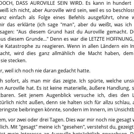
 DOCH, DASS AUROVILLE SEIN WIRD. Es kann in hundert 
eiß ich nicht, aber Auroville wird sein, weil es so beschloss
nz einfach als Folge eines Befehls ausgeführt, ohne w
r das erklärte (ich sage "man", aber du weißt, was ich 
sagen: "Aus diesem Grund hast du Auroville gemacht. D
t aus diesem Grunde..." Denn es war die LETZTE HOFFNUNG,
e Katastrophe zu reagieren. Wenn in allen Ländern ein In
acht, wird dies ganz allmählich die Macht haben, dem
sie stecken.
r, weil ich noch nie daran gedacht hatte.
h sofort, als man mir das zeigte. Ich spürte, welche uns
 Auroville hat. Es ist keine materielle, äußere Handlung,
baren. Seit jenem Augenblick versuche ich, dies den 
ürlich nicht außen, denn sie halten sich für allzu schlau, 
ringste beibringen könnte, sondern im Innern, im Unsicht
em, vor zwei oder drei Tagen. Dies war mir noch nie gesagt
lich. Mit "gesagt" meine ich "gesehen", verstehst du, gezeig
 ist mein Interesse an Auroville beträchtlich gewachsen. 