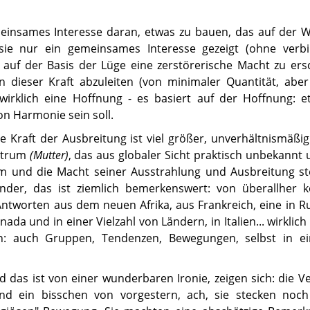
einsames Interesse daran, etwas zu bauen, das auf der W
n sie nur ein gemeinsames Interesse gezeigt (ohne verb
, auf der Basis der Lüge eine zerstörerische Macht zu ers
on dieser Kraft abzuleiten (von minimaler Quantität, abe
t wirklich eine Hoffnung - es basiert auf der Hoffnung: 
on Harmonie sein soll.
ie Kraft der Ausbreitung ist viel größer, unverhältnismäßi
entrum
(Mutter)
, das aus globaler Sicht praktisch unbekannt 
rum und die Macht seiner Ausstrahlung und Ausbreitung st
ander, das ist ziemlich bemerkenswert: von überallher
Antworten aus dem neuen Afrika, aus Frankreich, eine in R
nada und in einer Vielzahl von Ländern, in Italien... wirklich 
n: auch Gruppen, Tendenzen, Bewegungen, selbst in ei
 das ist von einer wunderbaren Ironie, zeigen sich: die V
ind ein bisschen von vorgestern, ach, sie stecken noch