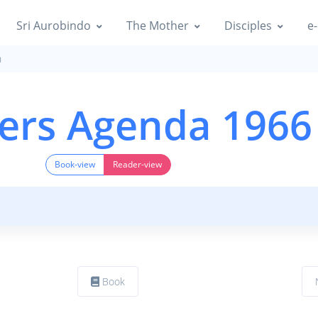
Sri Aurobindo
The Mother
Disciples
e-
n
ers Agenda 1966
Book-view
Reader-view
Book