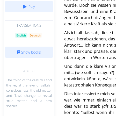
würde. Doch sie wissen ni
Play
Bewusstsein und eine Kra
zum Gebrauch drängen. Un
eine stärkere Kraft als sie
TRANSLATIONS
Als ich all das sah, diese
English
Deutsch
etwas herabzuziehen, das
Antwort... Ich kann nicht
klar, stark und präzise, d
Show books
übertragen. In Worten aus
Und dann die klare Visio
ABOUT
mit... (wie soll ich sage
entwickeln könnte, wäre 
The 'mind of the cells' will find
katastrophalen Konseque
the key at the level of cellular
consciousness: the old matter
Dies interessierte mich se
and 'laws' change to reveal
war, wie immer, einfach ei
'true matter' and a new
dies war so stark
(als si
species.
konnte: "Selbst wenn ihr