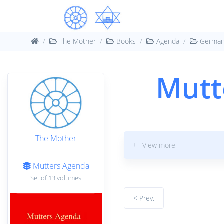
The Mother
Books
Agenda
Germa
Mutt
The Mother
+ View more
Mutters Agenda
Set of 13 volumes
< Prev.