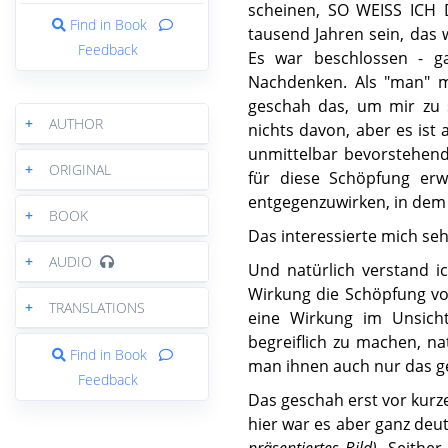
scheinen, SO WEISS ICH
Find in Book
tausend Jahren sein, das w
Feedback
Es war beschlossen - ga
Nachdenken. Als "man" mi
geschah das, um mir zu 
+
AUTHOR
nichts davon, aber es is
unmittelbar bevorstehend
+
ORIGINAL
für diese Schöpfung erw
entgegenzuwirken, in dem 
+
BOOK
Das interessierte mich seh
+
AUDIO
Und natürlich verstand ic
Wirkung die Schöpfung von
+
TRANSLATIONS
eine Wirkung im Unsicht
begreiflich zu machen, nat
Find in Book
man ihnen auch nur das ge
Feedback
Das geschah erst vor kurz
hier war es aber ganz deut
präsentiertes Bild)
. Seither