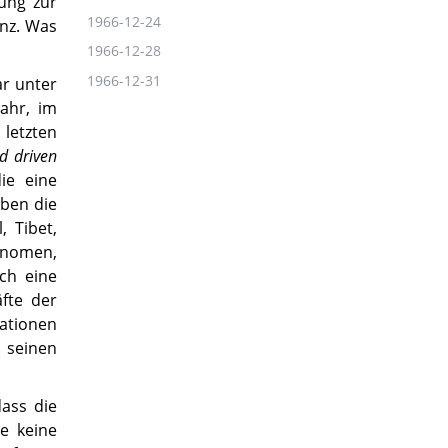
kung zur
1966-12-24
enz. Was
1966-12-28
1966-12-31
ar unter
ahr, im
 letzten
nd driven
die eine
eben die
, Tibet,
tonomen,
rch eine
fte der
Nationen
 seinen
dass die
he keine