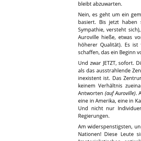
bleibt abzuwarten.
Nein, es geht um ein gem
basiert. Bis jetzt habe
Sympathie, versteht sich)
Auroville hieße, etwas v
höherer Qualität). Es is
schaffen, das ein Beginn v
Und zwar JETZT, sofort. D
als das ausstrahlende Z
inexistent ist. Das Zent
keinem Verhältnis zuein
Antworten
(auf Auroville)
. 
eine in Amerika, eine in Ka
Und nicht nur Individue
Regierungen.
Am widerspenstigsten, und
Nationen! Diese Leute s