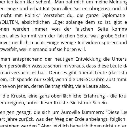
 - aber ich kann klar sehen!... Man bat mich um meine Meinung
r Dinge und erbat Rat (von allen Seiten übrigens), und ic
nicht mit Politik." Verstehst du, die ganze Diplomatie 
LLTEN, absichtlichen Lüge; solange dem so ist, gibt e
tionen werden immer von der falschen Seite komm
deen, alles kommt von der falschen Seite, was grobe Schni
h unvermeidlich macht. Einige wenige Individuen spüren un
weifelt, weil niemand auf sie hören will.
t man entsprechend der heutigen Entwicklung die Unters
 Ich persönlich wusste schon im voraus, dass diese Leute d
man versucht es halt. Denn es gibt überall Leute (das ist 
"Nein, ich spende nur Geld, wenn die UNESCO ihre Zustimm
he von jenen, deren Beitrag zählt), viele Leute also...
r die Kruste, eine ganz oberflächliche Erfahrung - die Kru
 ereignen, unter dieser Kruste. Sie ist nur Schein.
enigen gesagt, die sich um Auroville kümmern: "Diese Leu
t Jahre zurück, was den Weg der Erde anbelangt, folglich
erstehen werden." Aber letztlich habe ich ihnen nicht unter