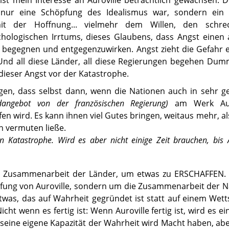
 nur eine Schöpfung des Idealismus war, sondern ein 
t der Hoffnung... vielmehr dem Willen, den schrec
hologischen Irrtums, dieses Glaubens, dass Angst einen 
u begegnen und entgegenzuwirken. Angst zieht die Gefahr 
. Und all diese Länder, all diese Regierungen begehen Du
eser Angst vor der Katastrophe.
sagen, dass selbst dann, wenn die Nationen auch in sehr 
angebot von der französischen Regierung)
am Werk Auro
fen wird. Es kann ihnen viel Gutes bringen, weitaus mehr, al
n vermuten ließe.
n Katastrophe. Wird es aber nicht einige Zeit brauchen, bis A
er Zusammenarbeit der Länder, um etwas zu ERSCHAFFEN. 
öpfung von Auroville, sondern um die Zusammenarbeit der 
twas, das auf Wahrheit gegründet ist statt auf einem Wetts
cht wenn es fertig ist: Wenn Auroville fertig ist, wird es ei
 seine eigene Kapazität der Wahrheit wird Macht haben, aber