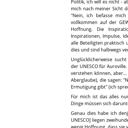
Politik, ich will es nicht
mich nach meiner Sicht de
"Nein, ich befasse mich 
vollkommen auf der GEWO
Hoffnung. Die Inspira
Inspirationen, Impulse, I
alle Beteiligten praktisc
dies und sind halbwegs verz
Unglücklicherweise such
der UNESCO für Auroville.
verstehen können, aber... 
Aberglaube), die sagen: 
Ermutigung gibt" (ich sprec
Für mich ist das alles nu
Dinge müssen sich darunter
Genau dies habe ich denj
UNESCO] liegen zweihunder
wenig Hoffnung, dass sie v