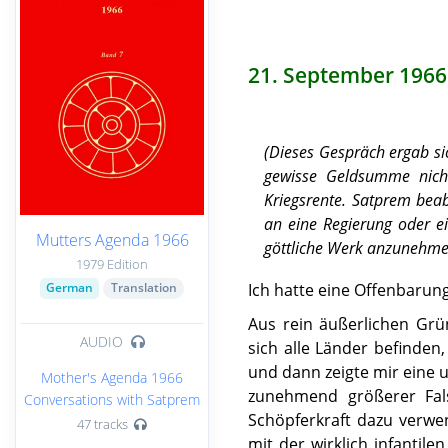
21. September 1966
(Dieses Gespräch ergab si
gewisse Geldsumme nicht
Kriegsrente. Satprem beab
an eine Regierung oder ei
Mutters Agenda 1966
göttliche Werk anzunehme
1979 Edition
Ich hatte eine Offenbarung
German
Translation
Aus rein äußerlichen Grü
AUDIO
sich alle Länder befinden,
und dann zeigte mir eine 
Mother's Agenda 1966
zunehmend größerer Fal
Conversations with Satprem
Schöpferkraft dazu verwen
47 tracks
mit der wirklich infantile