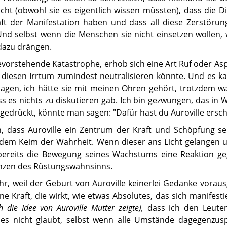
cht (obwohl sie es eigentlich wissen müssten), dass die D
ft der Manifestation haben und dass all diese Zerstörung
d selbst wenn die Menschen sie nicht einsetzen wollen, w
 dazu drängen.
 bevorstehende Katastrophe, erhob sich eine Art Ruf oder Asp
 diesen Irrtum zumindest neutralisieren könnte. Und es k
 sagen, ich hätte sie mit meinen Ohren gehört, trotzdem w
ass es nichts zu diskutieren gab. Ich bin gezwungen, das in 
gedrückt, könnte man sagen: "Dafür hast du Auroville ersch
n, dass Auroville ein Zentrum der Kraft und Schöpfung se
n?) dem Keim der Wahrheit. Wenn dieser ans Licht gelangen 
bereits die Bewegung seines Wachstums eine Reaktion ge
nzen des Rüstungswahnsinns.
hr, weil der Geburt von Auroville keinerlei Gedanke voraus
ne Kraft, die wirkt, wie etwas Absolutes, das sich manifesti
ch die Idee von Auroville Mutter zeigte),
dass ich den Leute
 es nicht glaubt, selbst wenn alle Umstände dagegenzus