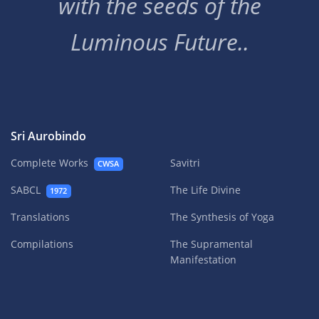
with the seeds of the
Luminous Future..
Sri Aurobindo
Complete Works
Savitri
CWSA
SABCL
The Life Divine
1972
Translations
The Synthesis of Yoga
Compilations
The Supramental
Manifestation