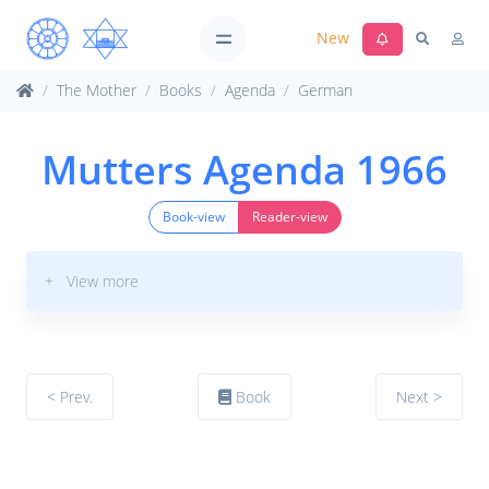
New
The Mother
Books
Agenda
German
Mutters Agenda 1966
Book-view
Reader-view
+ View more
< Prev.
Book
Next >