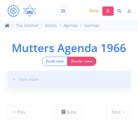
New
The Mother
Books
Agenda
German
Mutters Agenda 1966
Book-view
Reader-view
+ View more
< Prev.
Book
Next >