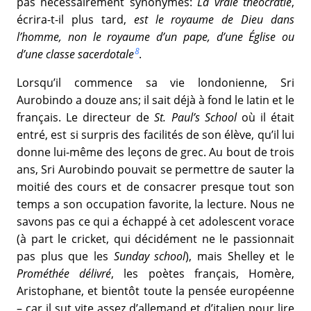
pas nécessairement synonymes:
La vraie théocratie
,
écrira-t-il plus tard,
est le royaume de Dieu dans
l’homme, non le royaume d’un pape, d’une Église ou
8
d’une classe sacerdotale
.
Lorsqu’il commence sa vie londonienne, Sri
Aurobindo a douze ans; il sait déjà à fond le latin et le
français. Le directeur de
St. Paul’s School
où il était
entré, est si surpris des facilités de son élève, qu’il lui
donne lui-même des leçons de grec. Au bout de trois
ans, Sri Aurobindo pouvait se permettre de sauter la
moitié des cours et de consacrer presque tout son
temps a son occupation favorite, la lecture. Nous ne
savons pas ce qui a échappé à cet adolescent vorace
(à part le cricket, qui décidément ne le passionnait
pas plus que les
Sunday school
), mais Shelley et le
Prométhée délivré
, les poètes français, Homère,
Aristophane, et bientôt toute la pensée européenne
– car il sut vite assez d’allemand et d’italien pour lire