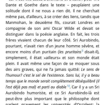
Dante et Goethe dans le texte – peuplaient une
solitude dont il ne nous a rien dit. Il ne cherchait
même pas, d’ailleurs, à se créer des liens, tandis que
Manmohan, le deuxième fils, courait Londres en
compagnie de son ami Oscar Wilde et devait se
distinguer dans la poésie anglaise. En fait, les trois
frères vivaient chacun de leur côté. Sri Aurobindo,
pourtant, n’avait rien d’un jeune homme sévère, et
9
encore moins d’un puritain (
les pruritains
disait-il),
simplement, il était «ailleurs» et son monde était
plein. Il avait même une façon de se moquer sous
des airs graves, qui ne l’a jamais quitté:
Le sens de
l’humour? c’est le sel de l’existence. Sans lui, il y a beau
temps que le monde serait complètement déséquilibré (il
10
l’est déjà pas mal) et parti au diable
. Car il y a un Sri
Aurobindo humoriste, et ce Sri Aurobindo-là est
peut-être plus important que le philosophe dont
parlent gravement les universités d’Occident; la