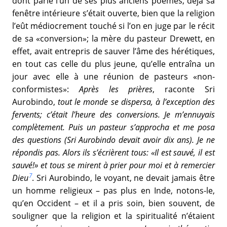
dont parle l’un de ses plus anciens poèmes, déjà sa
fenêtre intérieure s’était ouverte, bien que la religion
l’eût médiocrement touché si l’on en juge par le récit
de sa «conversion»; la mère du pasteur Drewett, en
effet, avait entrepris de sauver l’âme des hérétiques,
en tout cas celle du plus jeune, qu’elle entraîna un
jour avec elle à une réunion de pasteurs «non-
conformistes»:
Après les prières
, raconte Sri
Aurobindo,
tout le monde se dispersa, à l’exception des
fervents; c’était l’heure des conversions. Je m’ennuyais
complètement. Puis un pasteur s’approcha et me posa
des questions (Sri Aurobindo devait avoir dix ans). Je ne
répondis pas. Alors ils s’écrièrent tous: «Il est sauvé, il est
sauvé!» et tous se mirent à prier pour moi et à remercier
7
Dieu
. Sri Aurobindo, le voyant, ne devait jamais être
un homme religieux – pas plus en Inde, notons-le,
qu’en Occident – et il a pris soin, bien souvent, de
souligner que la religion et la spiritualité n’étaient