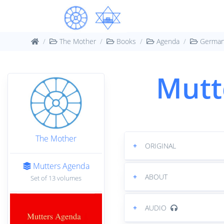
The Mother
Books
Agenda
Germa
Mutt
The Mother
+
ORIGINAL
Mutters Agenda
+
ABOUT
Set of 13 volumes
+
AUDIO