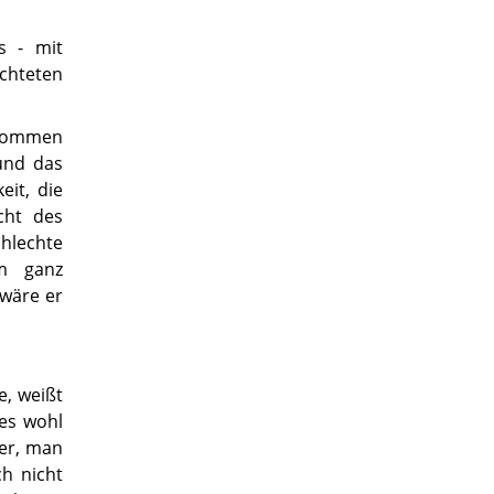
s - mit
chteten
 kommen
und das
it, die
cht des
chlechte
m ganz
 wäre er
, weißt
 es wohl
ter, man
ch nicht