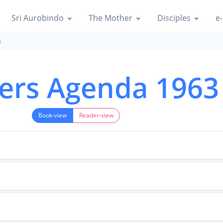
Sri Aurobindo
The Mother
Disciples
e-
n
ers Agenda 1963
Book-view
Reader-view