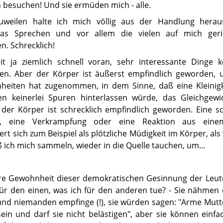
h besuchen! Und sie ermüden mich - alle.
 zuweilen halte ich mich völlig aus der Handlung herau
as Sprechen und vor allem die vielen auf mich geri
. Schrecklich!
it ja ziemlich schnell voran, sehr interessante Dinge
en. Aber der Körper ist äußerst empfindlich geworden, 
eiten hat zugenommen, in dem Sinne, daß eine Kleinigke
 keinerlei Spuren hinterlassen würde, das Gleichgewi
 der Körper ist schrecklich empfindlich geworden. Eine s
, eine Verkrampfung oder eine Reaktion aus eine
t sich zum Beispiel als plötzliche Müdigkeit im Körper, als
 ich mich sammeln, wieder in die Quelle tauchen, um...
e Gewohnheit dieser demokratischen Gesinnung der Leute
für den einen, was ich für den anderen tue? - Sie nähmen
 und niemanden empfinge (!), sie würden sagen: "Arme Mut
sein und darf sie nicht belästigen", aber sie können einfa