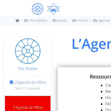
The Mother
Books
French
Agenda
L’Age
The Mother
Ressourc
L’Agenda de Mère
Con
Set of 13 volumes
Rem
His
FAQ
Di