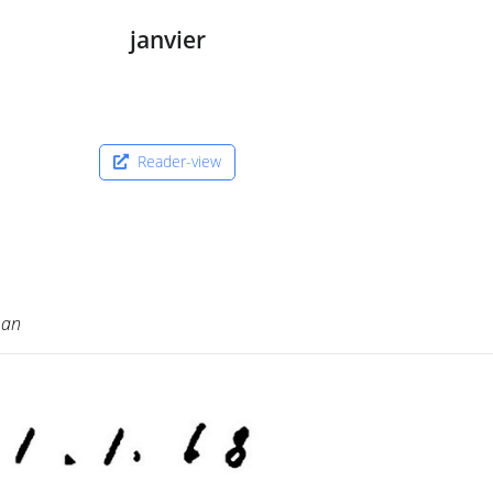
janvier
Reader-view
 an