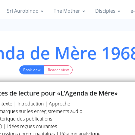
Sri Aurobindo
The Mother
Disciples
e-
nda de Mère 196
Book-view
Reader-view
es de lecture pour «L’Agenda de Mère»
texte | Introduction | Approche
arques sur les enregistrements audio
torique des publications
 | Idées reçues courantes
scussions communautaires | Résumé analytique