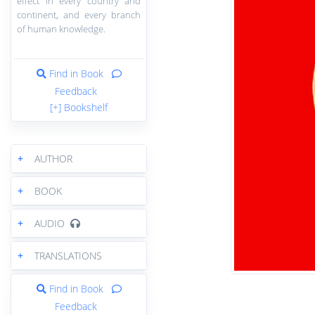
effect in every country and
continent, and every branch
of human knowledge.
Find in Book
Feedback
[+] Bookshelf
+
AUTHOR
+
BOOK
+
AUDIO
+
TRANSLATIONS
Find in Book
Feedback